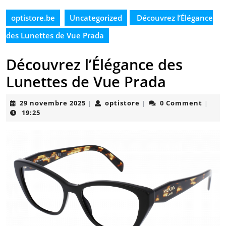
optistore.be
Uncategorized
Découvrez l’Élégance
des Lunettes de Vue Prada
Découvrez l’Élégance des
Lunettes de Vue Prada
29
optistore
29 novembre 2025
optistore
0 Comment
|
|
|
novembre
19:25
2025