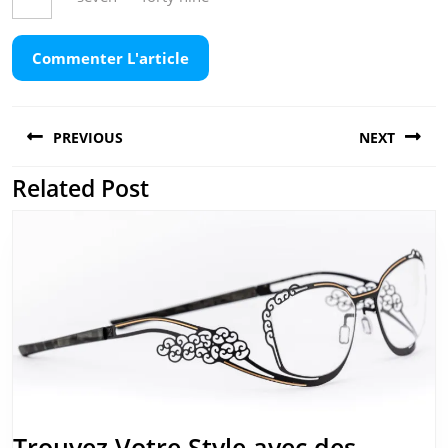
Navigation
PREVIOUS
NEXT
de
l’article
Related Post
Previous
Next
post:
post:
Trouvez Votre Style avec des