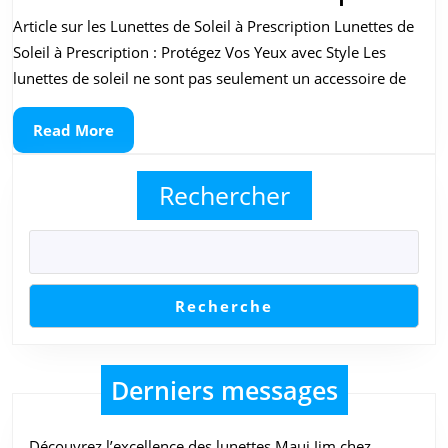
Vos
Article sur les Lunettes de Soleil à Prescription Lunettes de
Yeu
Soleil à Prescription : Protégez Vos Yeux avec Style Les
ave
lunettes de soleil ne sont pas seulement un accessoire de
Styl
Read
Read More
:
More
Lun
Rechercher
de
Sole
à
Pre
Recherche
Derniers messages
Découvrez l’excellence des lunettes Maui Jim chez