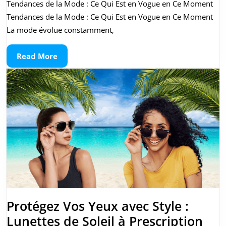
Tendances de la Mode : Ce Qui Est en Vogue en Ce Moment
de
Tendances de la Mode : Ce Qui Est en Vogue en Ce Moment
la
La mode évolue constamment,
Mode
Read
Read More
en
More
Belgique:
Ce
Qui
Est
en
Vogue
Cette
Saison
Protégez Vos Yeux avec Style :
Pro
Lunettes de Soleil à Prescription