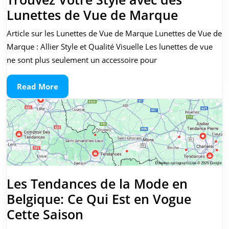
Trouvez
Lunettes de Vue de Marque
Votre
Article sur les Lunettes de Vue de Marque Lunettes de Vue de
Style
Marque : Allier Style et Qualité Visuelle Les lunettes de vue
avec
ne sont plus seulement un accessoire pour
des
Read
Read More
Lunette
More
de
Vue
de
Marque
Les Tendances de la Mode en
Belgique: Ce Qui Est en Vogue
Les
Cette Saison
Tendances