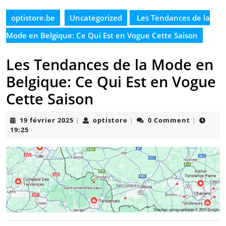
optistore.be
Uncategorized
Les Tendances de la
Mode en Belgique: Ce Qui Est en Vogue Cette Saison
Les Tendances de la Mode en
Belgique: Ce Qui Est en Vogue
Cette Saison
19
optistore
19 février 2025
optistore
0 Comment
|
|
|
février
19:25
2025