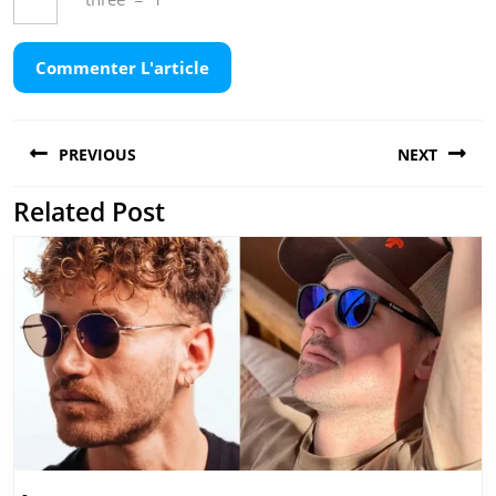
Navigation
PREVIOUS
NEXT
de
l’article
Related Post
Previous
Next
post:
post: