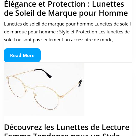
Élégance et Protection : Lunettes
Él
de Soleil de Marque pour Homme
et
Lunettes de soleil de marque pour homme Lunettes de soleil
Pr
de marque pour homme : Style et Protection Les lunettes de
:
soleil ne sont pas seulement un accessoire de mode,
Lu
Read
Read More
d
More
So
d
M
p
H
Découvrez les Lunettes de Lecture
Femme Tendance pour un Style