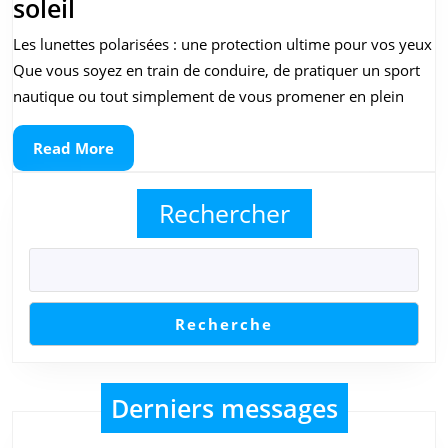
Lunette
soleil
polarisée
Les lunettes polarisées : une protection ultime pour vos yeux
:
Que vous soyez en train de conduire, de pratiquer un sport
Une
nautique ou tout simplement de vous promener en plein
protection
Read
Read More
avancée
More
pour
Rechercher
vos
yeux
sous
le
Recherche
soleil
Derniers messages