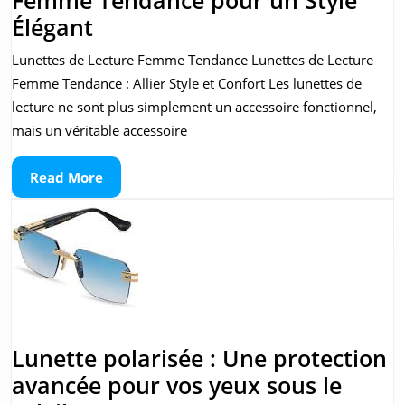
Découvrez
Élégant
les
Lunettes de Lecture Femme Tendance Lunettes de Lecture
Lunettes
Femme Tendance : Allier Style et Confort Les lunettes de
de
lecture ne sont plus simplement un accessoire fonctionnel,
Lecture
mais un véritable accessoire
Femme
Read
Read More
Tendance
More
pour
un
Style
Élégant
Lunette polarisée : Une protection
avancée pour vos yeux sous le