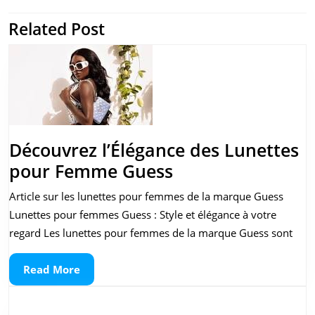
l’article
Related Post
Previous
Next
post:
post:
Découvrez l’Élégance des Lunettes
Découvrez
pour Femme Guess
l’Élégance
Article sur les lunettes pour femmes de la marque Guess
des
Lunettes pour femmes Guess : Style et élégance à votre
Lunettes
regard Les lunettes pour femmes de la marque Guess sont
pour
Read
Read More
Femme
More
Guess