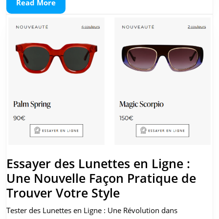
Read
Read More
Balenciaga
More
pour
Homme
Essayer des Lunettes en Ligne :
Une Nouvelle Façon Pratique de
Essayer
Trouver Votre Style
des
Tester des Lunettes en Ligne : Une Révolution dans